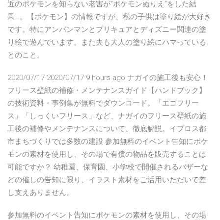
近のポケモンを知らない老害が”ポケモンぬりえ”をした結
果…。【ポケモン】の情報ですが、私の子供は塗り絵が大好き
です。特にアンパンマンとプリキュアとディズニー関連の塗
り絵で遊んでいます。また夫も大人の塗り絵にハマっている
とのこと。
2020/07/17 2020/07/17 9 hours ago ナガイの施工後も安心！
フリース壁紙の補修・メンテナンスガイド【ハンドブック】
の技術資料・事例集が無料でダウンロード。「エコフリー
ス」「しっくいフリース」など、ナガイのフリース壁紙の施
工後の補修やメンテナンスについて、徹底解説。イプロス都
市まちづくりでは多数の建設 参加無料のイベント告知にポケ
モンの素材を使用し、その場で有償の物品を販売することは
可能ですか？ 幼稚園、保育園、小学校で開催されるバザーな
どの催しの告知に限り、イラスト素材をご活用いただいて差
し支えありません。
参加無料のイベント告知にポケモンの素材を使用し、その場