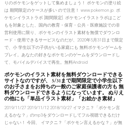
りのポケモンをゲットして集めましょう！ ポケモンの塗り絵
は 期間限定のケースが多い ので注意！ www.pokemon.jp. ポ
ケモンイラストラボ [期間限定]. ポケモンイラストラボはこど
もを対象とした、国内の教育・保育・公共・医療施設での非
営利使用に限り、ポケモンのイラスト素材を無償でダウンロ
ード・使用できるサービスなのだが、2020年5月31日まで限定
で、小 学生以下の子供がいる家庭にも 無料ポケモンゲームを
プレイ。あなたの好きなポケモンのゲームをダウンロードし
て、モバイルデバイスで再生。無料Android
ポケモンのイラスト素材を無料ダウンロードできる
サイトなのですが、 5/31まで期間限定で小学生以下
のお子さまをお持ちの一般のご家庭保護者の方も 無
料ダウンロードできるようになっています。 ぬりえ
の他にも「単品イラスト素材」「お絵かき素材」
2019/11/27 2019/11/12 2018/10/27 イマクニ？「ポケモン言
えるかな？」のmp3をダウンロードしてフル視聴できるだけ
じゃない！ 今回、 イマクニ？「ポケモン言えるかな？」が無