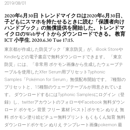
2019/08/01
2020年6月30日 トレンドマイクロは2020年6月30日、
子どもにスマホを持たせるときに読む「保護者向け
ハンドブック」の無償提供を開始した。トレンドマ
イクロのWebサイトからダウンロードできる。 教育
ICT 小学生. 2020.6.30 Tue 17:15.
東京都が作成した防災ブック「東京防災」が、iBook Storeや
Kindleなどの電子書店で無料ダウンロードできます。 「東京
防災」には、「非常用 ポケモン画像から生成したウェーブテ
ーブルを使用したXfer Serum用プリセットTyphonic
Samples「Pokémon for Serum」無償配布開始です。 7種類の
プリセットと、15種類のウェーブテーブルが用意されていま
す。 ダウンロードするにはTyphonic Samplesにログイン（登
録）し、twitterアカウントのフォローやFacebook 無料ダウン
ロード ポケモン 背景 フリー 素材 [ベスト] ポケモン ぬりえ 無
料 ポケモン塗り絵ピチュー無料プリント もくもくん知育 無料
ダウンロードポケモン ぬりえ テンプレート画像pokemon 最