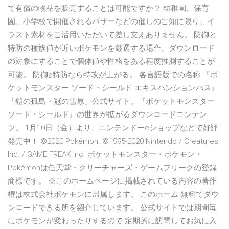
で有償の物品を販売することは可能ですか？ 幼稚園、保育
園、小学校で開催されるバザーなどの催しの告知に限り、イ
ラスト素材をご活用いただいて差し支えありません。 防御と
特防の種族値が近いポケモンを厳選する場合、ダウンロード
の対象にすることで個体値や性格をある程度推測することが
可能。 防御≧特防なら特攻が上がる。 各言語版での名称 『ポ
ケットモンスター ソード・シールド エキスパンションパス』
「鎧の孤島・冠の雪原」公式サイト。『ポケットモンスター
ソード・シールド』の世界が拡がるダウンロードコンテン
ツ。 1月10日（金）より、ニンテンドーeショップなどで好評
発売中！ ©2020 Pokémon. ©1995-2020 Nintendo / Creatures
Inc. / GAME FREAK inc. ポケットモンスター・ポケモン・
Pokémonは任天堂・クリーチャーズ・ゲームフリークの登録
商標です。 ※このホームページに掲載されている内容の著作
権は株式会社ポケモンに帰属します。 このホーム 無料でダウ
ンロードできる所を紹介しています。 公式サイトでは期間毎
にポケモンが変わったりするので 定期的に訪問してお気に入