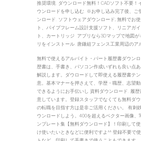
推奨環境. ダウンロード無料！CADソフト不要
ウンロードを申し込む. ※お申し込み完了後、ご登
ンロード. ソフトウェアダウンロード; 無料で
ト、パイプフレーム設計支援ソフト、リニアガイ
ト、カートリッジ アプリなら3Dマップで地図
リをインストール. 唐鎌組フェンス工業周辺のア
無料で使えるアルバイト・パート履歴書ダウンロード（
歴書は、手書き、パソコン作成いずれも良い点あ
解説します。ダウロードして即使える履歴書テン
意。基本マナーを押さえて、学歴・職歴、志望動
できるようにお手伝いし 資料ダウンロード. 履
意しています。登録スタッフでなくても無料ダウ
の転職を目指す方は是非ご活用ください。 有刺
ウンロードしよう。400を超えるベクター画像、写
ンプレート集【無料ダウンロード】！印刷して使
け使いたいときなどに便利ですよ^^ 登録不要
トなど。印刷して手書きで使うこともできます。