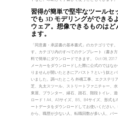
習得が簡単で堅牢なツールセットを
でも 3D モデリングができる
ウェア。想像できるものはど
ます。
「同意書・承諾書の基本書式」のカテゴリです。
す。カテゴリ内のすべてのテンプレート（書き方
料で簡単にダウンロードできます。 Oct 08, 20
メーカーをダウンロードした際に公式のではなか
りませんが開いたときにアバスト？という奴とバ
いました。調べたところ 外構工事、エクステリア
芝、丸太スツール、ストリートファニチャー、水
東屋、プランター、縁石、踏石、階段トイレ、遊
ロード！A4、A3サイズ、B5、B4サイズ、形式もWo
ートデータをダウンロードしてお使いください。
から、職歴が少ない人、転職回数が多い人、パート 