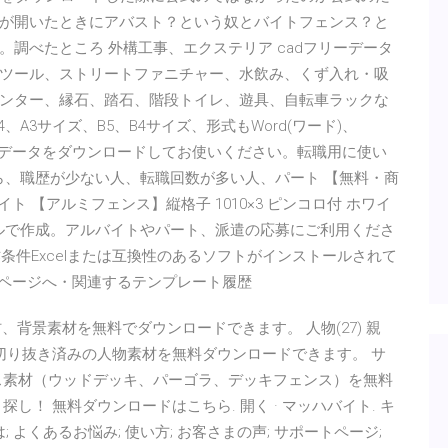
が開いたときにアバスト？という奴とバイトフェンス？と
調べたところ 外構工事、エクステリア cadフリーデータ
ツール、ストリートファニチャー、水飲み、くず入れ・吸
ンター、縁石、踏石、階段トイレ、遊具、自転車ラックな
A3サイズ、B5、B4サイズ、形式もWord(ワード)、
レートデータをダウンロードしてお使いください。転職用に使い
ら、職歴が少ない人、転職回数が多い人、パート 【無料・商
イト 【アルミフェンス】縦格子 1010×3 ピンコロ付 ホワイ
セルで作成。アルバイトやパート、派遣の応募にご利用くださ
条件Excelまたは互換性のあるソフトがインストールされて
ロードページへ・関連するテンプレート履歴
背景素材を無料でダウンロードできます。 人物(27) 親
切り抜き済みの人物素材を無料ダウンロードできます。 サ
ス素材（ウッドデッキ、パーゴラ、デッキフェンス）を無料
！ 無料ダウンロードはこちら. 開く · マッハバイト. キ
Sとは; よくあるお悩み; 使い方; お客さまの声; サポートページ;