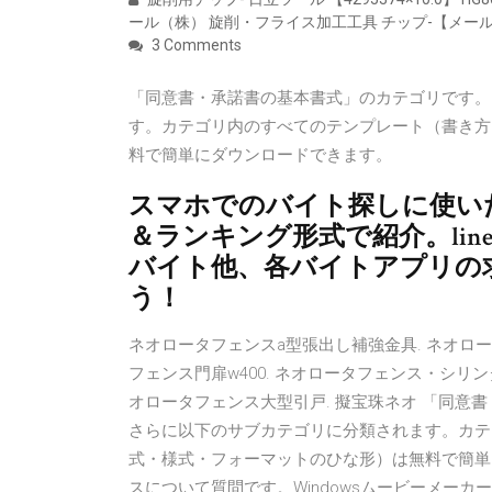
ール（株） 旋削・フライス加工工具 チップ-【メール便無料】 -
3 Comments
「同意書・承諾書の基本書式」のカテゴリです。
す。カテゴリ内のすべてのテンプレート（書き方
料で簡単にダウンロードできます。
スマホでのバイト探しに使い
＆ランキング形式で紹介。li
バイト他、各バイトアプリの
う！
ネオロータフェンスa型張出し補強金具. ネオロータ
フェンス門扉w400. ネオロータフェンス・シリン
オロータフェンス大型引戸. 擬宝珠ネオ 「同意
さらに以下のサブカテゴリに分類されます。カテ
式・様式・フォーマットのひな形）は無料で簡単にダウン
スについて質問です。Windowsムービーメー