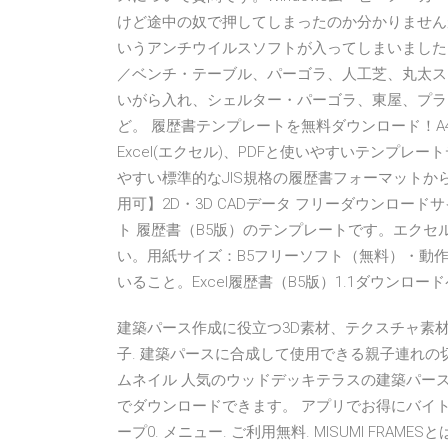
けど途中の奴で押してしまったのか分かりません
いうアンチウイルスソフトが入ってしまいました。
／ベンチ・テーブル、パーゴラ、人工芝、丸太ス
いがら入れ、シェルター・パーゴラ、東屋、プラ
ど。 履歴書テンプレートを無料ダウンロード！A4、
Excel(エクセル)、PDFと使いやすいテンプ
やすい標準的なJIS規格の履歴書フォーマットか
用可】2D・3D CADデータ フリーダウンロードサ
ト 履歴書（B5版）のテンプレートです。エク
い。用紙サイズ：B5フリーソフト（無料）・動作
いること。Excel履歴書（B5版）1.1ダウン
建築パース作成に役立つ3D素材、テクスチャ素材、
子. 建築パースに合成して使用できる親子連れの
ムネイル 人気のウッドデッキテラスの建築パー
でダウンロードできます。 アプリでお得にバイト探し
ープ0. メニュー. ご利用無料. MISUMI FRAME