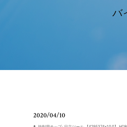
バ
2020/04/10
旋削用チップ- 日立ツール 【4295374×10:0】 HG