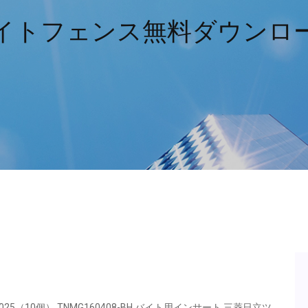
イトフェンス無料ダウンロ
8025（10個） TNMG160408-BH バイト用インサート,三菱日立ツ