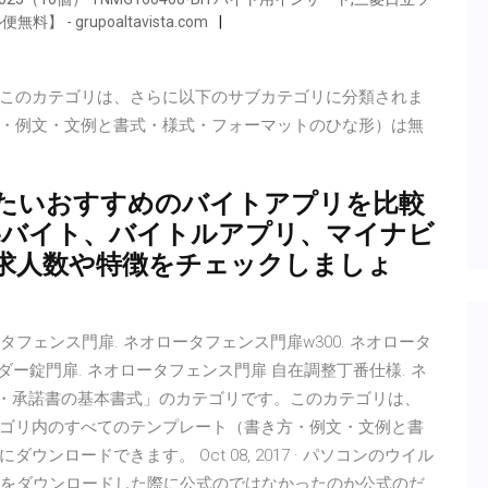
 grupoaltavista.com
このカテゴリは、さらに以下のサブカテゴリに分類されま
・例文・文例と書式・様式・フォーマットのひな形）は無
たいおすすめのバイトアプリを比較
neバイト、バイトルアプリ、マイナビ
求人数や特徴をチェックしましょ
フェンス門扉. ネオロータフェンス門扉w300. ネオロータ
ダー錠門扉. ネオロータフェンス門扉 自在調整丁番仕様. ネ
書・承諾書の基本書式」のカテゴリです。このカテゴリは、
ゴリ内のすべてのテンプレート（書き方・例文・文例と書
ロードできます。 Oct 08, 2017 · パソコンのウイル
カーをダウンロードした際に公式のではなかったのか公式のだ