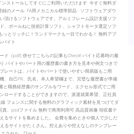
！インストールしてすぐにご利用いただけます. 今すぐ無料ダ
録のメール FA用メカニカル標準部品 - ソフトウェアダウ
お使い頂けるソフトウェアです。アルミフレーム設計支援ソフ
ド、ボールねじ技術計算ソフト、シャフトモータ選定ソフ
がもっとリッチに！ランドマークも一目でわかる！ 無料アプ
ルバイト
pdf) 併せてこちらの記事もCheck! バイト応募時の履
り バイトやパート用の履歴書の書き方を見本や例文つきで
プレートは、バイトやパートで使いやすい簡易版もご用
機、自己PR、氏名、本人希望欄まで、完璧な履歴書が準備
歴書と職務経歴書のサンプルをワード、エクセル形式でご用
ンロードすることができますので、派遣就業希望、正社員
鉄線 フェンスに関する無料のグラフィック素材を見つけてダ
真、psdファイル 無料で商用利用可 高品質画像 領収書テ
えるサイトを集めました。 会費を集めときや個人で少しだ
で使えるサイトがたくさん。控えありや控えなしのテンプレー
 エクセル、ワード