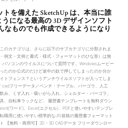
備えた SketchUp は、本当に誰
ようになる最高の 3D デザインソフト
んなものでも作成できるようになり
このカテゴリは、さらに以下のサブカテゴリに分類されま
・例文・文例と書式・様式・フォーマットのひな形）は無
17 · パソコンのウイルスについて質問です。Windowsムービー
ったのか公式のだけど途中の奴で押してしまったのか分か
イトフェンス？というアンチウイルスソフトが入ってしま
 cadフリーデータ／ベンチ・テーブル、パーゴラ、人工
飲み、くず入れ・吸いがら入れ、シェルター・パーゴラ、
具、自転車ラックなど。 履歴書テンプレートを無料ダウン
rd(ワード)、Excel(エクセル)、PDFと使いやすいテンプレ
転職用に使いやすい標準的なJIS規格の履歴書フォーマット
【無料・商用可】2D・3D CADデータ フリーダウンロー