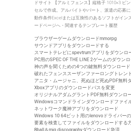
ドサイト 【アルミフェンス】縦格子 1010×3 
セルで作成。アルバイトやパート、派遣の応募に
動作条件Excelまたは互換性のあるソフトがインス
ードページへ・関連するテンプレート履歴
ブラウザーゲームダウンロードmmorpg
サウンドアプリをダウンロードする
スマートテレビにspevtrumアプリをダウン
PC用のSPEC OF THE LINE 2ゲームのダウン
神の声を聞くための4つの鍵無料ダウンロード
破れたフェンススーザンファーロングトレン
アニタ・ムージャニ、死ぬほど死ぬPDF無料
Xboxアプリのダウンロードパスを変更
オリジナルアダムグラントPDF無料ダウンロ
Windowsコマンドラインダウンロードファイ
ネットワーク魔神アプリをダウンロード
Windows 10 64ビット用のlenovoドライ
要素を検査してファイルをダウンロードする
8ball＆mjg discographyダウンロード急流