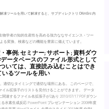
zip 解凍ツールを用いて解凍すると、サブディレクトリ CKmSrc 内
は、化学者と生物学者の知的生産性を高める強力ななサイエンス・ツー
よる変換、検索などの機能を豊富に備えています。
・事例; セミナー; サポート; 資料ダウ
力学データベースのファイル形式として
式については、直接読み込むことはでき
されているツールを用い
、適切なタイミングで適切な場所にある。 このページで、
関連するファイル拡張子のリストを見付けることができます。 データ
ョンに関連するファイル名拡張子が2あり 2010/07/17 PDFダウン
る水素生成反応 PowerPoint プレゼンテーション 2008年度