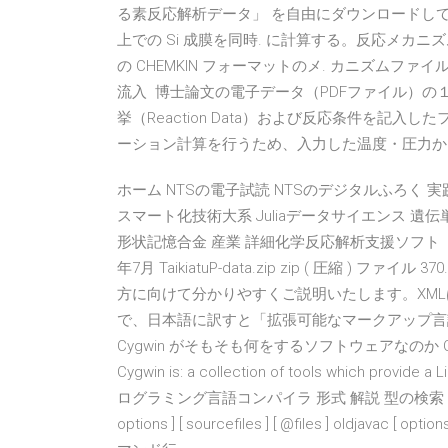
る素反応解析データ」 を自由にダウンロードしてご
上での Si 成膜を同時. に計算する。反応メカニズ
の CHEMKIN フォーマットのメ. カニズムファイルを作
流入 博士論文の電子データ（PDFファイル）の
挙（Reaction Data）および反応条件を記入した
ーション計算を行うため、入力した温度・圧力か
ホーム NTSの電子試読 NTSのデジタルふろく 
スマート化技術大系 Juliaデータサイエンス 遺
形状記憶合金 産業 詳細化学反応解析支援ソフト「CH
年7月 TaikiatuP-data.zip zip ( 圧縮 ) ファイル
方に向けて分かりやすくご説明いたします。XMLは
で、日本語に訳すと「拡張可能なマークアップ言
Cygwin がそもそも何をするソフトウェアなのか
Cygwin is: a collection of tools which provide a 
ログラミング言語コンパイラ 形式 解説 型の検索 ファ
options ] [ sourcefiles ] [ @files ] oldjavac [ 