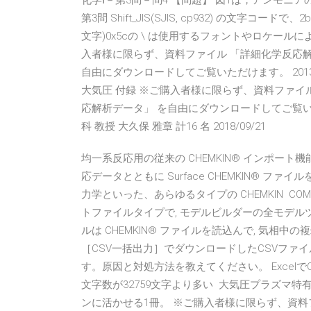
化学Ⅰ－第3問－問4 【問題】 図1は，アンモニアの
第3問 Shift_JIS(SJIS, cp932) の文字コー
文字)0x5cの \ は使用するフォントやロケー
入者様に限らず、資料ファイル 「詳細化学反応解析
自由にダウンロードしてご覧いただけます。 2013年7月 本体4
大気圧 付録 ※ご購入者様に限らず、資料ファイル 
応解析データ」 を自由にダウンロードしてご覧い
科 教授 大久保 雅章 計16 名 2018/09/21
均一系反応用の従来の CHEMKIN® インポー
応データとともに Surface CHEMKIN®
力学といった、あらゆるタイプの CHEMKIN CO
トファイルタイプで, モデルビルダーの全モデル
ルは CHEMKIN® ファイルを読込んで, 気相中
［CSV一括出力］でダウンロードしたCSVファイ
す。原因と対処方法を教えてください。 Excel
文字数が32759文字より多い 大気圧プラズマ
ンに活かせる1冊。 ※ご購入者様に限らず、資料ファ