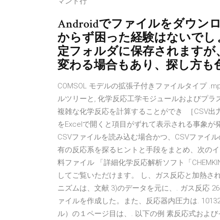
マンド行
Androidでファイルをダウ
からず困った経験はないでし
定フォルダに保存されますが
変わる場合もあり、探し方も
COMSOL モデルの拡張子付きファイルタイプ .
ルツリーと, 化学反応工学モジュールおよびプラズマ
複雑な化学反応を計算することができ ［CSV出力
をExcelで開くと項目がずれて表示される事象が
CSVファイルを読み込む場合かつ、CSVファイル
有の反応系を探るヒントと手段をまとめ、次のイ
料ファイル 「詳細化学反応解析ソフト「CHEMK
してご覧いただけます。 し、ガス反応と加熱された S
ニズムは、文献 3)のデータを元に、. ガス反応 26、
ァイルを作成した。また、反応器内圧力は. 101325[
ル）の１ページ目は、. 以下の例 素反応式およびその