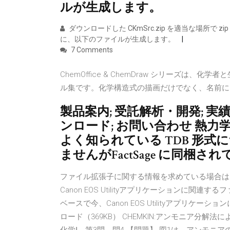
ルが生成します。
ダウンロードした CKmSrc.zip を適当な場所で 
に、以下のファイルが生成します。
7 Comments
ChemOffice & ChemDraw シリーズ
ル集です。化学構造式の描画だけでなく、名前に
製品案内; 受託解析・開発; 実績
ンロード; お問い合わせ 熱
よく知られている TDB 形
ませんがFactSage に同梱
ファイル拡張子に関する情報を求めている場合は
Canon EOS Utilityアプリケーションに
ベースで今、Canon EOS Utilityアプリケーシ
ロード（369KB） CHEMKIN:アンモニア分解法によ