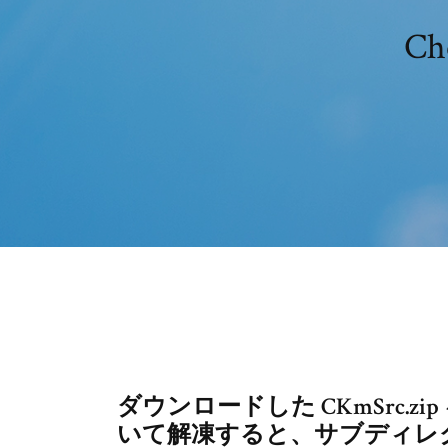
C
ダウンロードした CKmSrc.zi
いて解凍すると、サブディレクト