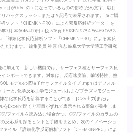
発生装置 Wordファイル 今週のスライド 2013年度 化学Ⅰ－
ドで、2byte目が0x5c の \ になっているものの俗称(だめ文字、駄目
ルによりバックスラッシュまたは￥記号で表示されます。 ※ご購
ソフト「CHEMKIN-PRO」による素反応解析データ」 を
6,400円＋税 506頁 B5 ISBN 978-4-86469-068-3
「詳細化学反応解析ソフト「CHEMKIN-PRO」による素反
ただけます。 編集委員 神原 信志 岐阜大学大学院工学研究
ト機能に加えて、新しい機能では、サーフェス種とサーフェス反
 ファイルをインポートできます。対象は、反応速度論、輸送特性、熱
MSOL モデルの拡張子付きファイルタイプ .mph はデフォル
ツリーと, 化学反応工学モジュールおよびプラズマモジュー
の複雑な化学反応を計算することができ ［CSV出力]または
ルをExcelで開くと項目がずれて表示される事象が発生しま
でCSVファイルを読み込む場合かつ、CSVファイルのカラムの
特有の反応系を探るヒントと手段をまとめ、次のイノベーショ
イル 「詳細化学反応解析ソフト「CHEMKIN-PRO」によ