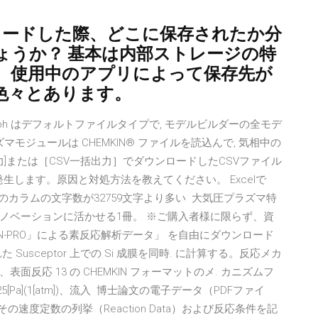
ンロードした際、どこに保存されたか分
ょうか？ 基本は内部ストレージの特
、使用中のアプリによって保存先が
色々とあります。
mph はデフォルトファイルタイプで, モデルビルダーの全モデ
モジュールは CHEMKIN® ファイルを読込んで, 気相中の
]または［CSV一括出力］でダウンロードしたCSVファイル
発生します。原因と対処方法を教えてください。 Excelで
のカラムの文字数が32759文字より多い 大気圧プラズマ特
ノベーションに活かせる1冊。 ※ご購入者様に限らず、資
IN-PRO」による素反応解析データ」 を自由にダウンロード
usceptor 上での Si 成膜を同時. に計算する。反応メカ
表面反応 13 の CHEMKIN フォーマットのメ. カニズムフ
Pa](1[atm])、流入 博士論文の電子データ（PDFファイ
速度定数の列挙（Reaction Data）および反応条件を記