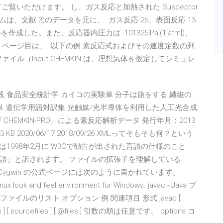
覧いただけます。 し、ガス反応と加熱された Susceptor
ムは、文献 3)のデータを元に、. ガス反応 26、表面反応 13
成した。また、反応器内圧力は. 101325[Pa](1[atm])、
１ページ目は、. 以下の例 素反応式およびその速度定数の列
ファイル（Input CHEMKIN は、理想気体を仮定してシミュレ
.
実践 食品安全統計学 カイコの実験単 分子は旅をする 繊維の
伝単 遺伝学用語対訳集 光触媒/光半導体を利用した人工光合成
EMKIN-PRO」による素反応解析データ 発行年月：2013
 370.3 KB 2020/06/17 2018/09/26 XMLってそもそも何？という
1998年2月に W3Cで勧告が出された言語の仕様のこと
語」と訳されます。 ファイルの拡張子を理解している
 Cygwin の公式ページには次のように書かれています。
Linux look and feel environment for Windows. javac - Java プ
イルのリスト オプション 例 関連項目 形式 javac [
options ] [ sourcefiles ] [ @files ] 引数の順は任意です。 options コ