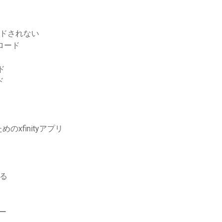
ロードされない
ロード
ド
ド
xfinityアプリ
する
ダー