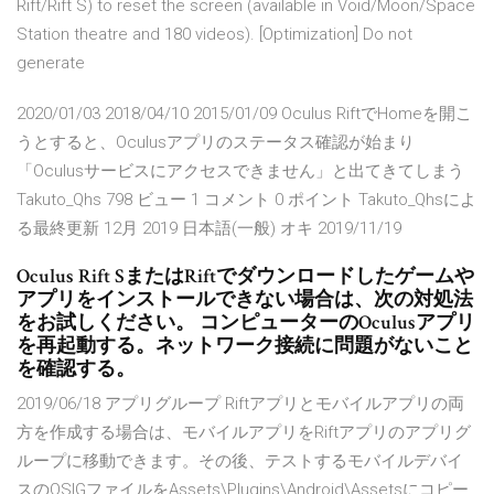
Rift/Rift S) to reset the screen (available in Void/Moon/Space
Station theatre and 180 videos). [Optimization] Do not
generate
2020/01/03 2018/04/10 2015/01/09 Oculus RiftでHomeを開こ
うとすると、Oculusアプリのステータス確認が始まり
「Oculusサービスにアクセスできません」と出てきてしまう
Takuto_Qhs 798 ビュー 1 コメント 0 ポイント Takuto_Qhsによ
る最終更新 12月 2019 日本語(一般) オキ 2019/11/19
Oculus Rift SまたはRiftでダウンロードしたゲームや
アプリをインストールできない場合は、次の対処法
をお試しください。 コンピューターのOculusアプリ
を再起動する。ネットワーク接続に問題がないこと
を確認する。
2019/06/18 アプリグループ Riftアプリとモバイルアプリの両
方を作成する場合は、モバイルアプリをRiftアプリのアプリグ
ループに移動できます。その後、テストするモバイルデバイ
スのOSIGファイルをAssets\Plugins\Android\Assetsにコピー