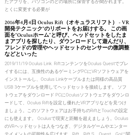
たアプリを、パソコンのどの場所に保管するか聞かれます。
とくに変更する必要が
2016年4月4日 Oculus Rift（オキュラスリフト） - VR
開発テクニック"のリポートをお届けする。 この画
面を“Oculusホーム”と呼び、ヘッドセットをしたま
まアプリを探したり、ダウンロードして遊んだり、
フレンドの管理やヘッドセットのセンサーの微調整
などといった
2019/11/19 Oculus Link. RiftコンテンツをOculus Questでプレ
イするには、互換性のあるゲーミングPCにVRソフトウェアを
インストールし、Oculus Linkケーブルまたは同様の高品質
USB 3ケーブルを使用してヘッドセットを接続します。 ソフ
トウェアをダウンロード PCにOculusソフトウェアをダウンロ
ードして、Oculus Riftを設定し優れたVRアプリなどを見つけ
ましょう。このソフトウェアはお手持ちのRiftとTouchの設定
にも使えます。 Oculusで現実と距離を超えましょう。Oculus
のVRヘッドセットは人をつなぎ、デジタルゲームやエンター
テイメントの可能性を広げます。Rift、Rift S、Quest、Goに関