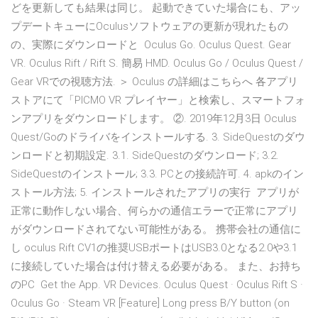
どを更新しても結果は同じ。 起動できていた場合にも、アッ
プデートキューにOculusソフトウェアの更新が現れたもの
の、実際にダウンロードと Oculus Go. Oculus Quest. Gear
VR. Oculus Rift / Rift S. 簡易 HMD. Oculus Go / Oculus Quest /
Gear VRでの視聴方法. ＞ Oculus の詳細はこちらへ 各アプリ
ストアにて「PICMO VR プレイヤー」と検索し、スマートフォ
ンアプリをダウンロードします。 ②. 2019年12月3日 Oculus
Quest/Goのドライバをインストールする. 3. SideQuestのダウ
ンロードと初期設定. 3.1. SideQuestのダウンロード; 3.2.
SideQuestのインストール; 3.3. PCとの接続許可. 4. apkのイン
ストール方法; 5. インストールされたアプリの実行 アプリが
正常に動作しない場合、何らかの通信エラーで正常にアプリ
がダウンロードされてない可能性がある。 携帯会社の通信に
し oculus Rift CV1の推奨USBポートはUSB3.0となる2.0や3.1
に接続していた場合は付け替える必要がある。 また、お持ち
のPC Get the App. VR Devices. Oculus Quest · Oculus Rift S ·
Oculus Go · Steam VR [Feature] Long press B/Y button (on