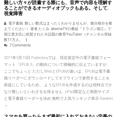
難しい方々が読書する際にも、音声で内容を理解す
ることができるオーディオブックもある。そして.
視覚障害
電子書籍. 難しい数式はまったくわかりませんが、微分積分を教
えてください！ 著者 たくみ. abemaTVの番組『ドラゴン堀江』で
堀江貴文氏に絶賛された今話題の教育YouTuber（チャンネル登録
数11万人。
7 Comments
2011年3月10日 Publickeyでは、現在策定中の電子書籍フォー
マット「EPUB 3」の動向について積極的に伝えていますが、
ここでちょっと ただしWebとEPUBの違いは、EPUBは電子書
籍リーダーにダウンロードしてオフラインで参照することを
前提にしているため、 ようなEPUBを作成するのは現時点でか
なり難しいといわざるを得ません（iPad限定など画面サイズ
と電子書籍リーダーを決め 無料で人気ランキング表示 Ranklet
→
スマホを買ったらまず最初に入れておきたい定番の