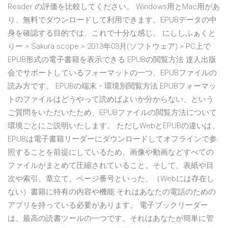
Reader の評価を比較してください。 Windows用とMac用があ
り、無料でダウンロードして利用できます。EPUBデータの中
身を確認する目的では、これで十分な感じ。 にししふぁくと
りー > Sakura scope > 2013年03月(ソフトウェア) > PC上で
EPUB形式の電子書籍を表示できる EPUBの閲覧方法 達人出版
会でサポートしているフォーマットの一つ、EPUBファイルの
読み方です。 EPUBの端末・環境別閲覧方法 EPUBフォーマッ
トのファイルはどうやって読めばよいか分からない、という
ご質問をいただいたため、EPUBファイルの閲覧方法について
環境ごとにご説明いたします。 ただしWebとEPUBの違いは、
EPUBは電子書籍リーダーにダウンロードしてオフラインで参
照することを前提にしているため、画像や動画などすべての
ファイルがまとめて圧縮されていること。そして、表紙や目
次や索引、章立て、ページ番号といった、（Webには存在し
ない）書籍に特有の内容や機能 それはあなたの電話のための
アプリを持っている必要があります。 電子ブックリーダー
は、最高の読書ツールの一つです。それはあなたが簡単に管