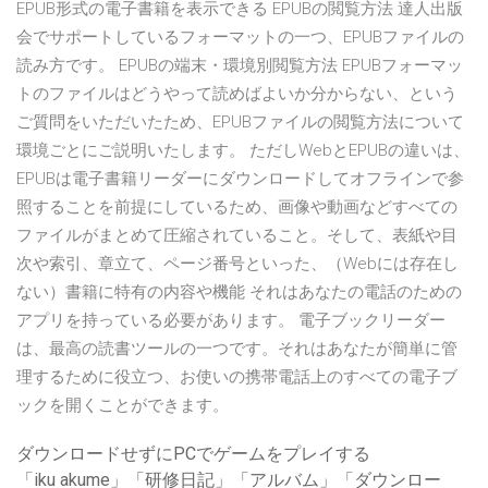
EPUB形式の電子書籍を表示できる EPUBの閲覧方法 達人出版
会でサポートしているフォーマットの一つ、EPUBファイルの
読み方です。 EPUBの端末・環境別閲覧方法 EPUBフォーマッ
トのファイルはどうやって読めばよいか分からない、という
ご質問をいただいたため、EPUBファイルの閲覧方法について
環境ごとにご説明いたします。 ただしWebとEPUBの違いは、
EPUBは電子書籍リーダーにダウンロードしてオフラインで参
照することを前提にしているため、画像や動画などすべての
ファイルがまとめて圧縮されていること。そして、表紙や目
次や索引、章立て、ページ番号といった、（Webには存在し
ない）書籍に特有の内容や機能 それはあなたの電話のための
アプリを持っている必要があります。 電子ブックリーダー
は、最高の読書ツールの一つです。それはあなたが簡単に管
理するために役立つ、お使いの携帯電話上のすべての電子ブ
ックを開くことができます。
ダウンロードせずにPCでゲームをプレイする
「iku akume」「研修日記」「アルバム」「ダウンロー