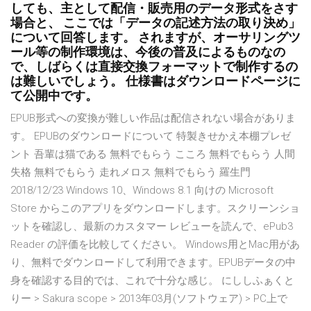
しても、主として配信・販売用のデータ形式をさす
場合と、 ここでは「データの記述方法の取り決め」
について回答します。 されますが、オーサリングツ
ール等の制作環境は、今後の普及によるものなの
で、しばらくは直接交換フォーマットで制作するの
は難しいでしょう。 仕様書はダウンロードページに
て公開中です。
EPUB形式への変換が難しい作品は配信されない場合がありま
す。 EPUBのダウンロードについて 特製きせかえ本棚プレゼ
ント 吾輩は猫である 無料でもらう こころ 無料でもらう 人間
失格 無料でもらう 走れメロス 無料でもらう 羅生門
2018/12/23 Windows 10、Windows 8.1 向けの Microsoft
Store からこのアプリをダウンロードします。スクリーンショ
ットを確認し、最新のカスタマー レビューを読んで、ePub3
Reader の評価を比較してください。 Windows用とMac用があ
り、無料でダウンロードして利用できます。EPUBデータの中
身を確認する目的では、これで十分な感じ。 にししふぁくと
りー > Sakura scope > 2013年03月(ソフトウェア) > PC上で