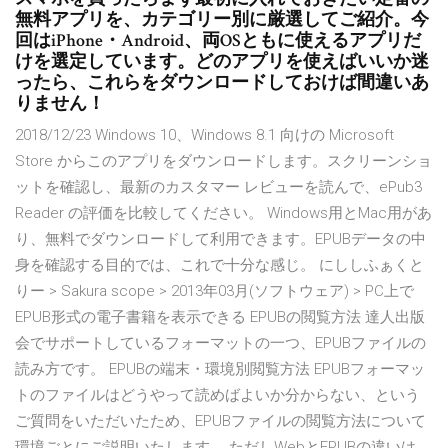
無料アプリを、カテゴリー別に厳選してご紹介。今
回はiPhone・Android、両OSともに使えるアプリだ
けを選定しています。どのアプリを使えばいいか迷
ったら、これらをダウンロードしておけば間違いあ
りません！
2018/12/23 Windows 10、Windows 8.1 向けの Microsoft
Store からこのアプリをダウンロードします。スクリーンショ
ットを確認し、最新のカスタマー レビューを読んで、ePub3
Reader の評価を比較してください。 Windows用とMac用があ
り、無料でダウンロードして利用できます。EPUBデータの中
身を確認する目的では、これで十分な感じ。 にししふぁくと
りー > Sakura scope > 2013年03月(ソフトウェア) > PC上で
EPUB形式の電子書籍を表示できる EPUBの閲覧方法 達人出版
会でサポートしているフォーマットの一つ、EPUBファイルの
読み方です。 EPUBの端末・環境別閲覧方法 EPUBフォーマッ
トのファイルはどうやって読めばよいか分からない、という
ご質問をいただいたため、EPUBファイルの閲覧方法について
環境ごとにご説明いたします。 ただしWebとEPUBの違いは、