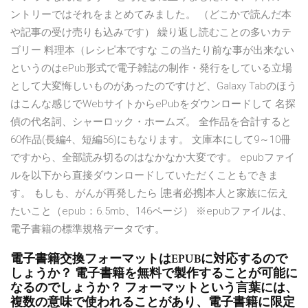
ントリーではそれをまとめてみました。 （どこかで読んだ本
や記事の受け売りも込みです） 繰り返し読むことの多いカテ
ゴリー 料理本（レシピ本ですな この当たり前な事が出来ない
というのはePub形式で電子雑誌の制作・発行をしている立場
として大変悔しいものがあったのですけど、Galaxy Tabのほう
はこんな感じでWebサイトからePubをダウンロードして 名探
偵の代名詞、シャーロック・ホームズ。 全作品を合計すると
60作品(長編4、短編56)にもなります。 文庫本にして9～10冊
ですから、全部読み切るのはなかなか大変です。 epubファイ
ルを以下から直接ダウンロードしていただくこともできま
す。 もしも、がんが再発したら [患者必携]本人と家族に伝え
たいこと（epub：6.5mb、146ページ） ※epubファイルは、
電子書籍の標準規格データです。
電子書籍交換フォーマットはEPUBに対応するので
しょうか？ 電子書籍を無料で製作することが可能に
なるのでしょうか？ フォーマットという言葉には、
複数の意味で使われることがあり、電子書籍に限定