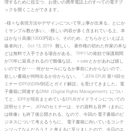
理するために役立つ、お使いの携帯電話上のすべての電子ブ
ックを開くことができます。
--様々な表現方法やデザインについて学ぶ事が出来る。とにか
くサンプル数が多い。--難しい内容が多く含まれている上、本
はかなり高価(10000円近い)。そのため、どちらかといえば上
級者向け。 Oct 13, 2019 · 難しい。 著作権の切れた作家の本な
どは無料で入手できる場合がある。 TPP11の発効で保護期間
が70年に延長されるので難儀な話。 ＞saleとかがあれば嬉し
いのですが‥‥ 何がセールになるか事前にわからないので、
欲しい書籍が何時出るか分からない。 「JEPA EPUB 第14回セ
ミナー IDPFのDRM対応とガイド解説」を受けてきました。電
子書籍に関連するDRM（Digital Rights Management）につい
てと、IDPFが現在まとめているEPUBガイドラインについての
説明セミナー。JEPAのセミナーは、その資料も音声（まれに
は映像）も終了後公開される。なので、今回の 電子書籍のビ
ジネスについて考えるうちに、 電子書籍に向いているコンテ
ンツってなんだろう？ と考えるに至りましたので、今日のエ