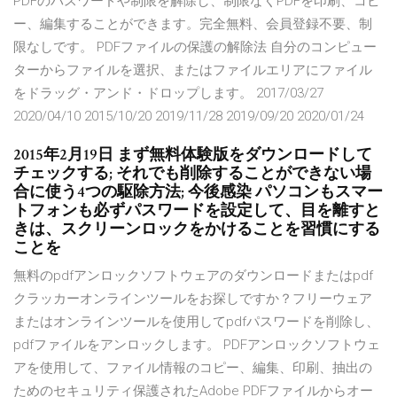
PDFのパスワードや制限を解除し、制限なくPDFを印刷、コピ
ー、編集することができます。完全無料、会員登録不要、制
限なしです。 PDFファイルの保護の解除法 自分のコンピュー
ターからファイルを選択、またはファイルエリアにファイル
をドラッグ・アンド・ドロップします。 2017/03/27
2020/04/10 2015/10/20 2019/11/28 2019/09/20 2020/01/24
2015年2月19日 まず無料体験版をダウンロードして
チェックする; それでも削除することができない場
合に使う4つの駆除方法; 今後感染 パソコンもスマー
トフォンも必ずパスワードを設定して、目を離すと
きは、スクリーンロックをかけることを習慣にする
ことを
無料のpdfアンロックソフトウェアのダウンロードまたはpdf
クラッカーオンラインツールをお探しですか？フリーウェア
またはオンラインツールを使用してpdfパスワードを削除し、
pdfファイルをアンロックします。 PDFアンロックソフトウェ
アを使用して、ファイル情報のコピー、編集、印刷、抽出の
ためのセキュリティ保護されたAdobe PDFファイルからオー