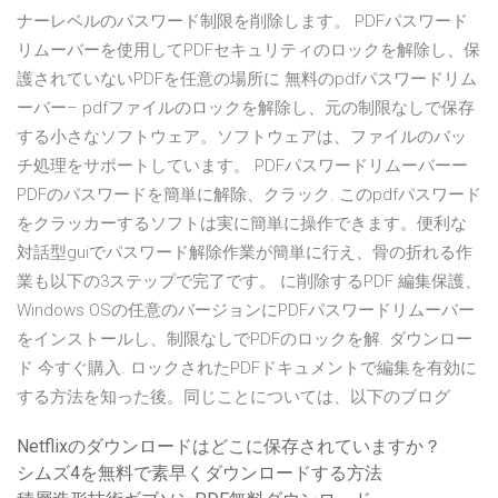
ナーレベルのパスワード制限を削除します。 PDFパスワード
リムーバーを使用してPDFセキュリティのロックを解除し、保
護されていないPDFを任意の場所に 無料のpdfパスワードリム
ーバー– pdfファイルのロックを解除し、元の制限なしで保存
する小さなソフトウェア。ソフトウェアは、ファイルのバッ
チ処理をサポートしています。 PDFパスワードリムーバーー
PDFのパスワードを簡単に解除、クラック. このpdfパスワード
をクラッカーするソフトは実に簡単に操作できます。便利な
対話型guiでパスワード解除作業が簡単に行え、骨の折れる作
業も以下の3ステップで完了です。 に削除するPDF 編集保護、
Windows OSの任意のバージョンにPDFパスワードリムーバー
をインストールし、制限なしでPDFのロックを解. ダウンロー
ド 今すぐ購入. ロックされたPDFドキュメントで編集を有効に
する方法を知った後。同じことについては、以下のブログ
Netflixのダウンロードはどこに保存されていますか？
シムズ4を無料で素早くダウンロードする方法