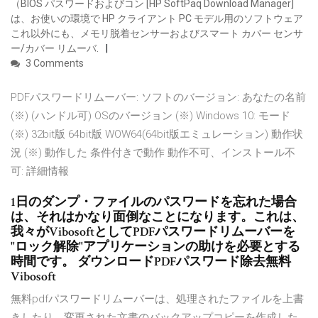
（BIOS パスワードおよびコン [HP SoftPaq Download Manager]
は、お使いの環境で HP クライアント PC モデル用のソフトウェア
これ以外にも、メモリ脱着センサーおよびスマート カバー センサ
ー/カバー リムーバ.
3 Comments
PDFパスワードリムーバー: ソフトのバージョン: あなたの名前
(※) (ハンドル可) OSのバージョン (※) Windows 10: モード
(※) 32bit版 64bit版 WOW64(64bit版エミュレーション) 動作状
況 (※) 動作した 条件付きで動作 動作不可、インストール不
可: 詳細情報
1日のダンプ・ファイルのパスワードを忘れた場合
は、それはかなり面倒なことになります。これは、
我々がVibosoftとしてPDFパスワードリムーバーを
"ロック解除"アプリケーションの助けを必要とする
時間です。 ダウンロードPDFパスワード除去無料
Vibosoft
無料pdfパスワードリムーバーは、処理されたファイルを上書
きしたり、変更された文書のバックアップコピーを作成した