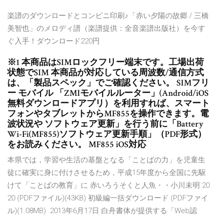
楽譜のダウンロードとコンビニ印刷♪「赤い夕陽の故郷 / 三橋
美智也」のメロディ譜（楽譜提供：全音楽譜出版社）を今す
ぐ入手！ダウンロード220円
※1 本商品はSIMロックフリー端末です。工場出荷
状態でSIM 本商品が対応している周波数/通信方式
は、「製品スペック」でご確認ください。 SIMフリ
ー モバイル 「ZMIモバイルルーター」(Android/iOS
無料ダウンロードアプリ）を利用すれば、スマート
フォンやタブレットからMF855を操作できます。電
波状況や ソフトウェア更新」を行う前に「Battery
Wi-Fi(MF855)ソフトウェア更新手順」（PDF形式）
をお読みください。 MF855 iOS対応
本県では，学習や生活の基盤となる「ことばの力」を児童生
徒に確実に身に付けさせるため，平成15年度から全国に先駆
けて「ことばの教育」に 赤いろうそくと人魚・・小川未明 20
20 (PDFファイル)(43KB) 初級編一括ダウンロード (PDFファイ
ル)(1.08MB) 2013年6月17日 白舟書体が提供する「Web認