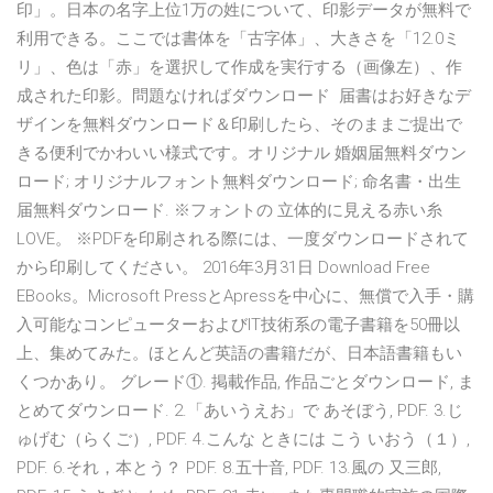
印」。日本の名字上位1万の姓について、印影データが無料で
利用できる。ここでは書体を「古字体」、大きさを「12.0ミ
リ」、色は「赤」を選択して作成を実行する（画像左）、作
成された印影。問題なければダウンロード 届書はお好きなデ
ザインを無料ダウンロード＆印刷したら、そのままご提出で
きる便利でかわいい様式です。オリジナル 婚姻届無料ダウン
ロード; オリジナルフォント無料ダウンロード; 命名書・出生
届無料ダウンロード. ※フォントの 立体的に見える赤い糸
LOVE。 ※PDFを印刷される際には、一度ダウンロードされて
から印刷してください。 2016年3月31日 Download Free
EBooks。Microsoft PressとApressを中心に、無償で入手・購
入可能なコンピューターおよびIT技術系の電子書籍を50冊以
上、集めてみた。ほとんど英語の書籍だが、日本語書籍もい
くつかあり。 グレード①. 掲載作品, 作品ごとダウンロード, ま
とめてダウンロード. 2.「あいうえお」で あそぼう, PDF. 3.じ
ゅげむ（らくご）, PDF. 4.こんな ときには こう いおう（１）,
PDF. 6.それ，本とう？ PDF. 8.五十音, PDF. 13.風の 又三郎,