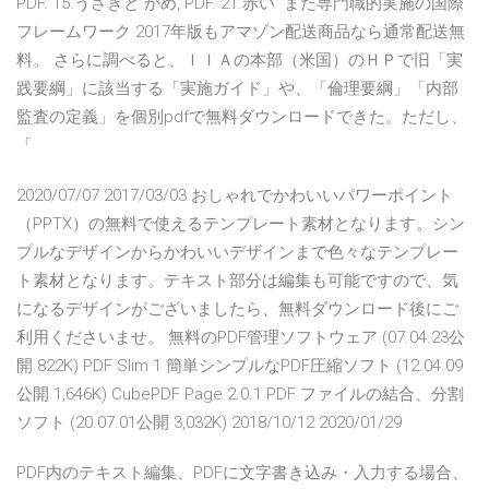
PDF. 15.うさぎと かめ, PDF. 21.赤い また専門職的実施の国際
フレームワーク 2017年版もアマゾン配送商品なら通常配送無
料。 さらに調べると、ＩＩＡの本部（米国）のＨＰで旧「実
践要綱」に該当する「実施ガイド」や、「倫理要綱」「内部
監査の定義」を個別pdfで無料ダウンロードできた。ただし、
「
2020/07/07 2017/03/03 おしゃれでかわいいパワーポイント
（PPTX）の無料で使えるテンプレート素材となります。シン
プルなデザインからかわいいデザインまで色々なテンプレー
ト素材となります。テキスト部分は編集も可能ですので、気
になるデザインがございましたら、無料ダウンロード後にご
利用くださいませ。 無料のPDF管理ソフトウェア (07.04.23公
開 822K) PDF Slim 1 簡単シンプルなPDF圧縮ソフト (12.04.09
公開 1,646K) CubePDF Page 2.0.1 PDF ファイルの結合、分割
ソフト (20.07.01公開 3,032K) 2018/10/12 2020/01/29
PDF内のテキスト編集、PDFに文字書き込み・入力する場合、