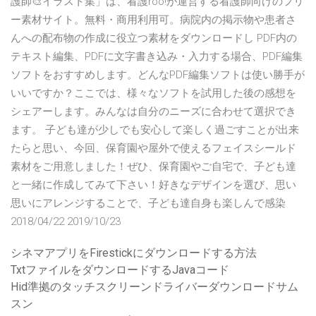
護師🎨イラスト集」は、看護roo!が運営する看護師向けのフリ
ー素材サイト。無料・商用利用可。病院内の掲示物や患者さ
んへの配布物の作成に役立つ素材をダウンロードし PDF内の
テキスト編集、PDFに文字書き込み・入力する場合、PDF編集
ソフトをおすすめします。どんなPDF編集ソフトは使い勝手が
いいですか？ここでは、様々なソフトを試用した後の感想を
シェアーします。みんなは自分のニーズに合わせて選択でき
ます。 子ども達が少しでも安心して楽しく過ごすことが出来
たらと思い、今回、保育園や屋外で使えるフェイスシールド
素材をご用意しました！ぜひ、保育園やご自宅で、子ども達
と一緒に作成してみて下さい！好きなデザインを選び、思い
思いにアレンジすることで、子ども達自身も楽しんで感染
2018/04/22 2019/10/23
シネマアプリをFirestickにダウンロードする方法
TxtファイルをダウンロードするJavaコード
Hid準拠のタッチスクリーンドライバーダウンロードサム
スン