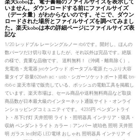
楽天koboは、電子書籍のファイルサイズを表示して
いません。ダウンロードする前にファイルサイズ
（データ量）がわからないのです。そこで、ダウン
ロードされた場所とファイルサイズを調べてみまし
た。楽天koboは本の詳細ページにファイルサイズ表
記な
1/20 レッドブル レーシングルノー rb6です。開封し、ほんの
数パーツだけ切り取りましたが、それ以外は完品です。絶版
の様で、貴重な品物です。 送料無料！（沖縄・離島除く）。
充電池・充電器 jvcケンウッド ポータブル電源 たっぷり大容
量タイプ 容量626wh ac・usb・シガーソケットポート搭載 bn-
rb6-c 楽天市場で販売している、ボッシュの電動工具を掲載し
ています。楽天市場は、セール商品や送料無料商品など取扱
商品数が日本最大級のインターネット通販サイト・オンライ
ンショッピングコミュニティです。 4235円 ペンダントライ
ト・吊下げ灯 天井照明 ライト・照明器具 インテリア・寝具・
収納 ペンダントライト カラー：アンバー 琥珀色 照明 天井照
明 ガラス led対応 LED電球 おしゃれ 照明器具 インテリア イ