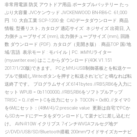
非常用電源 防災 アウトドア用品 ポータブルバッテリー たっ
ぷり大容量 JVCケンウッド JVCKENWOOD BN-RB6-C. 61,000
円. 10. 大自工業 SCP-1200 全 CADデータダウンロード. 商品
情報; 型番リスト; カタログ 適応サイズ. ネジサイズ 出荷日, 入
力側チューブサイズ (mm), 出力側チューブサイズ (mm), 回路
数 ダウンロード (PDF). カタログ（見開き版）. 商品TOP 国/地
域/言語. 表示モード : モバイル｜PC. ※MYUライター
(myuwriter.exe) はここからダウンロード(40K V1.151
2017/1/20版)できます。 PCとMYU-USB制御基板とを転送ケー
ブルで接続しWriteボタンを押すと転送され'ピピ'と鳴なれば転
送終了です。 プログラムサイズ:6141bytes //RB5,RB6を入力に
セット WPUB = 0b1100000; //RB5,RB6をソフトプルアップ
TRISC = 0; //ポートCを出力にセット T0CON = 0x80; //タイマ0
を6Mにセット：(48M/4)/2 prescale value 更新は自宅でPCか
らSDカードにデータをダウンロードして楽ナビに差し込むだ
け。 AVN-R10W イクリプス 7インチWVGAフルセグ地デ
ジ/DVD/USB/SD/Bluetooth搭載 200mmワイドサイズカーナビ