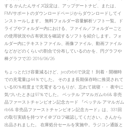
する かんたんサイズ設定は、アップデートナビ、または、
FMVサポートのダウンロードページからダウンロードしてイ
ンストールします。 無料フォルダー容量解析ソフト一覧。ド
ライブやフォルダー内における、ファイル／フォルダーごと
の使用状況や占有状況を確認するソフトを紹介します。フォ
ルダー内にテキストファイル、画像ファイル、動画ファイル
などがどのくらいの割合で分布しているのかを、円グラフや
棒グラフで2D 2016/06/26
ちょっとだけ容量減るけど、jvcのrb6で決定！ 到着・開梱時
での充電量は44％でした。 そのまま長期保存時に推奨されて
いる80％程度まで充電するつもりが、忘れて就寝・・ 夜中に
気づいたときは97％でした。 ベッテル アマルガムrb6& 非売
品ファーストチャンピオン記念カード 『ベッテル アマルガム
rb6& 非売品ファーストチャンピオン記念カード』は、331回
の取引実績を持つマイ＠プロフ確認してください。さんから
出品されました。 在庫処分セールを実施中。ラジコン通販と