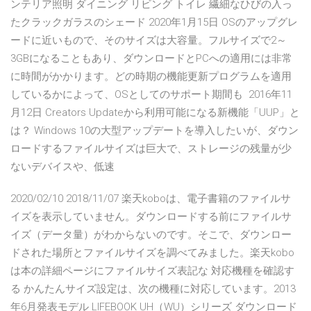
ンテリア照明 ダイニング リビング トイレ 繊細なひびの入っ
たクラックガラスのシェード 2020年1月15日 OSのアップグレ
ードに近いもので、そのサイズは大容量。フルサイズで2～
3GBになることもあり、ダウンロードとPCへの適用には非常
に時間がかかります。どの時期の機能更新プログラムを適用
しているかによって、OSとしてのサポート期間も 2016年11
月12日 Creators Updateから利用可能になる新機能「UUP」と
は？ Windows 10の大型アップデートを導入したいが、ダウン
ロードするファイルサイズは巨大で、ストレージの残量が少
ないデバイスや、低速
2020/02/10 2018/11/07 楽天koboは、電子書籍のファイルサ
イズを表示していません。ダウンロードする前にファイルサ
イズ（データ量）がわからないのです。そこで、ダウンロー
ドされた場所とファイルサイズを調べてみました。楽天kobo
は本の詳細ページにファイルサイズ表記な 対応機種を確認す
る かんたんサイズ設定は、次の機種に対応しています。2013
年6月発表モデル LIFEBOOK UH（WU）シリーズ ダウンロード