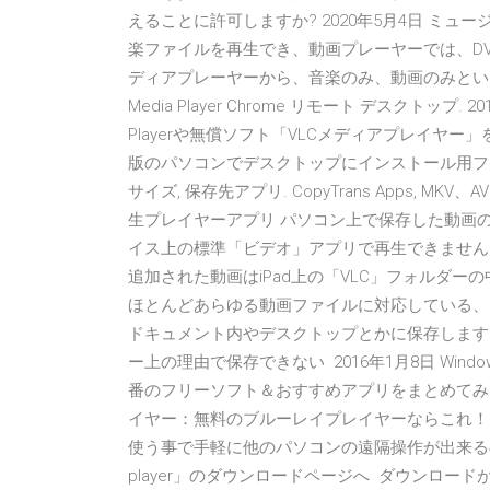
えることに許可しますか? 2020年5月4日 ミュージ
楽ファイルを再生でき、動画プレーヤーでは、DV
ディアプレーヤーから、音楽のみ、動画のみとい
Media Player Chrome リモート デスクトップ
Playerや無償ソフト「VLCメディアプレイヤー」を
版のパソコンでデスクトップにインストール用ファ
サイズ, 保存先アプリ. CopyTrans Apps, MK
生プレイヤーアプリ パソコン上で保存した動画の形
イス上の標準「ビデオ」アプリで再生できません
追加された動画はiPad上の「VLC」フォルダー
ほとんどあらゆる動画ファイルに対応している、オープン
ドキュメント内やデスクトップとかに保存します
ー上の理由で保存できない 2016年1月8日 Win
番のフリーソフト＆おすすめアプリをまとめてみま
イヤー：無料のブルーレイプレイヤーならこれ！ Fen
使う事で手軽に他のパソコンの遠隔操作が出来るのも
player」のダウンロードページへ ダウンロー