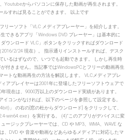
Youtubeからパソコンに保存した動画が再生されます。
トールすれば見ることができます。 以上です
のでフリーソフト「VLC メディアプレーヤー」を紹介します。
できるアプリ「Windows DVD プレーヤー」は基本的に
ダウンロード VLC」ボタンをクリックすればダウンロード
します（2016/2/24 現在）。 指示通りインストールすれば、デスク
ンができているはずなので、いつでも起動できます。 しかし再生時
付きません。当記事ではWindowsPCとフリーの動画再生
マートな動画再生の方法を解説します。 VLCメディアプレ
LCメディアプレイヤーは2001年に登場したフリーソフトウェアで
0年現在は、9000万以上のダウンロード実績があります。
にPCアイコンがなければ、以下のページを参照して設定する。
layer (64bit)」 の右の[窓の杜からダウンロード] をクリックして、
.4-win64.exe）を実行する。 (4)”このアプリがデバイスに変
ュージックプレーヤーでは、CD や MP3、WMA、WAVE な
、DVD や 音楽や動画などあらゆるメディアに対応したマ