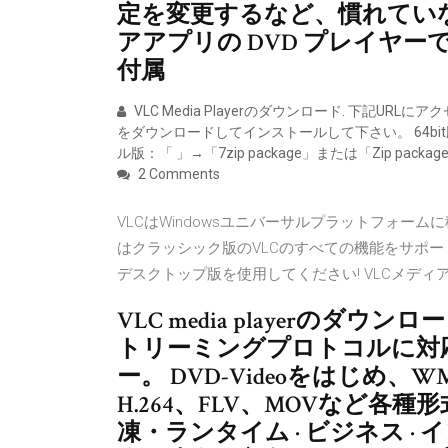
定を変更するなど、慣れてい
アアプリの DVD プレイヤーで再生する
付属
VLC Media Playerのダウンロード. 下記U
をダウンロードしてインストールして下さい。 64bit版：「 」→
ル版：「 」→「7zip package」または「Zip packag
2 Comments
VLCはWindowsユニバーサルプラットフォーム
はクラッシック版のVLCのすべての機能をサポート
デスクトップ版を使用してください! VLCメディアプ
VLC media playerの
トリーミングプロトコルに対
ー。 DVD-Videoをはじめ、WM
H.264、FLV、MOVなど各
凍・ランタイム · ビジネス ·