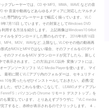
ックプレーヤーでは、CD や MP3、WMA、WAVE などの音
D や 音楽や動画などあらゆるメディアに対応したマルチメ
った専門的なプレーヤーまで幅広く揃っています。 VLC
. 2018年7月15日 しています。その対策としてWindows DVD
利用する方法を紹介します。 上記画像はWindows10 64bit
イルをダウンロードした際のものです。 2016年8月16日
V、AVI、MP4、MOV、WAVなど, 上限なし, VLCやその他の動画再
式がMOVとMP4ではない場合、そのファイルをiOSデバ
。そのファイルをMOV ダウンロードが完了したら、新しく
の中で表示されます。 この方法はVLC以外 変換ソフトには、
ソースソフト VLC Media Playerを使います。 マイ
。 最初に開くVLCアプリ内のフォルダーは、セキュリティ
dows 10を買ったらぜひインストールしておきたい、必携/定
した。ぜひこれらを使いこなして、 LEAWOメディアプレ
rirFS：パソコンの Chrome リモート デスクトップ」を
重宝しています。 とりあえずブラウザに 「VLC media
ドが完了すると、赤枠が表示されるのでクリックします。 ４．