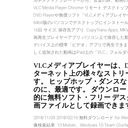
ルチメディアプレーヤーから、音楽のみ、動画の
VLC Media Player Chrome リモート デスク
DVD Playerや無償ソフト「VLCメディアプレイ
64bit版のパソコンでデスクトップにインストー
16日 サイズ, 保存先アプリ. CopyTrans Apps,
画再生プレイヤーアプリ パソコン上で保存した動画
デバイス上の標準「ビデオ」アプリで再生できま
しく追加された動画はiPad上の「VLC」フォル
VLCメディアプレイヤーは、D
ターネット上の様々なストリ
す。 ヒップホップ・ダンス
のに、最適です。 ダウンロード http:
的に無料ソフト・フリー デス
画ファイルとして録画できま
2018/11/03 2018/02/16 無料ダウンロード for 
像検索結果 .10 Mobile、Windows 10 Team (Surfa