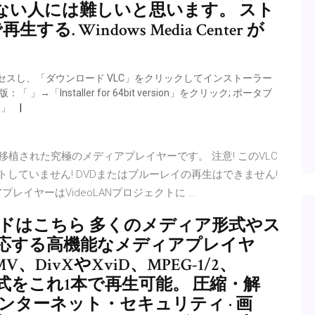
ない人には難しいと思います。 スト
. Windows Media Center が
RLにアクセスし、「ダウンロード VLC」をクリックしてインストーラー
「Installer for 64bit version」をクリック; ポータブ
e」
に移植された究極のメディアプレイヤーです。 注意! このVLC
していません! DVDまたはブルーレイの再生はできません!
レイヤーはVideoLANプロジェクトに …
ダウンロードはこちら 多くのメディア形式やス
応する高機能なメディアプレイヤ
V、DivXやXviD、MPEG-1/2、
種形式をこれ1本で再生可能。 圧縮・解
 インターネット・セキュリティ · 画