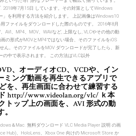
みといった専門的なプレーヤーまで幅広く揃っています。
トップ. 2018年7月15日 しています。その対策としてWindows
ヤー」を利用する方法を紹介します。 上記画像はWindows10
ル用ファイルをダウンロードした際のものです。 2016年8月
 MKV、AVI、MP4、MOV、WAVなど, 上限なし, VLCやその他の動
の形式がMOVとMP4ではない場合、そのファイルをiOS
せん。そのファイルをMOV ダウンロードが完了したら、新
ダーの中で表示されます。 この方法はVLC以外
VD、オーディオCD、VCDや、イン
ーミング動画を再生できるアプリで
などを、再生画面に合わせて練習する
//www.videolan.org/vlc/ ｋ本
クトップ上の画面を、AVI 形式の動
す。
Windows＆Mac. 無料ダウンロード VLC Media Player 説明 の画
ce Hub)、HoloLens、Xbox One 向けの Microsoft Store か