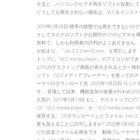
すると、パソコンのビデオ再生ソフトが起動して、
どうしても再生されない場合は、VLCをインス
2016年2月24日 標準の状態では再生できない
そしてマイクロソフトが公開中の DVDビデオを再生
有料で、しかも利用者の評判がよくありません。 
が始まり、「vlc-2.2.2-win32.exe」を実行
トップに「VLC media player」のアイコ
にPCのデスクトップ画面が表示されると少々格好が
ソフト（VLCメディアプレーヤー）を使ってのス
ーヤーのダウンロード先. 2020年1月20日 V
す。 登場して以来、機能追加や改善が行われ202
人気の 2017年5月13日 もし、デスクトップ
(2)「VLC media player」か「VLC media p
保存する。 (3)ダウンロードしたファイル（vlc-2.2
更を加えることに許可しますか? 2020年5月4日 ミ
どの音楽ファイルを再生でき、動画プレーヤーでは