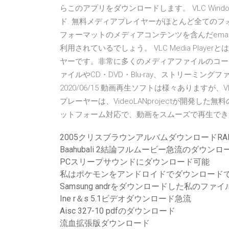
らこのアプリをダウンロードします。 VLC Windows
ド. 無料メディアプレイヤーがほとんど全てのフ
フォーマットのメディアコンテンツを含んだema
利用されているでしょう。 VLC Media Player
ヤーです。非常に多くのメディアファイルのコー
ァイルやCD・DVD・Blu-ray、ストリーミン
2020/06/15 動画再生ソフトは様々あります
プレーヤーは、VideoLANprojectが開発
ットフォーム対応で、動画をスムーズで再生でき
2005クリスブラウンアルバムダウンロードRA
Baahubali 2結論フルムービー急流のダウンロ
PCスリープサウンドにダウンロード可能
私はポケモンをアンドロイドでダウンロード
Samsung andrをダウンロードした私のフ
Ine r＆s 5.1ビデオダウンロード急流
Aisc 327-10 pdfのダウンロード
流血拡張版ダウンロード