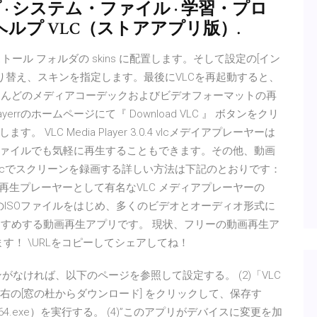
 · システム・ファイル · 学習・プロ
· ヘルプ VLC（ストアアプリ版）.
トール フォルダの skins に配置します。そして設定の[イン
切り替え、スキンを指定します。最後にVLCを再起動すると、
erはほとんどのメディアコーデックおよびビデオフォーマットの再
ayerrのホームページにて『 Download VLC 』 ボタンをクリ
LC Media Player 3.0.4 vlcメデイアプレーヤーは
ァイルでも気軽に再生することもできます。その他、動画
lcでスクリーンを録画する詳しい方法は下記のとおりです：
dは、PC用の動画再生プレーヤーとして有名なVLC メディアプレーヤーの
dは、DVDのISOファイルをはじめ、多くのビデオとオーディオ形式に
今一番おすすめする動画再生アプリです。 現状、フリーの動画再生ア
思います！ \URLをコピーしてシェアしてね！
コンがなければ、以下のページを参照して設定する。 (2)「VLC
(64bit)」 の右の[窓の杜からダウンロード] をクリックして、保存す
win64.exe）を実行する。 (4)”このアプリがデバイスに変更を加