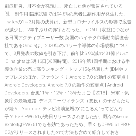
劇症肝炎、肝不全が発現し、死亡した例が報告されている
[6]。 副作用 臨床試験では94.8%の患者に副作用が発生した。
Twiterの1～3月期の決算は、新型コロナウイルスの影響で広告
が減少し、2年半ぶりの赤字となった。mDAU（収益につなが
る日間アクティブユーザー数 英国のハイテク市場動向調査会
社であるOmdiaは、2020年のパワー半導体の市場規模につい
て、3月発表の数値を引き下げ、前年比6.9%減の431億ドルに
IC Insightsは5月16日(米国時間)、2019年第1四半期における半
導体企業の売上高ランキング・トップ15を発表した(IDMやフ
ァブレスのほか、ファウンドリ Android 7.0 の動作の変更点 |
Android Developers. Android 7.0 の動作の変更点 | Android
Developers. 台風11号・12号・13号たまご【2018】 米軍・気
象庁の最新進路. ディズニーヴィランズ（悪役）の子どもたち
が続々 - YouTube. テレビ出演急増の“にこるん”ってどんな
子？ PSP FW6.61が先日リリースされましたが、既存のkernel
exploitはFW6.61でも有効であったため、早くもCFW6.61 PRO-
C2がリリースされましたので方法も含めて紹介しておき