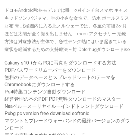
ドコモAndroid秋冬モデルでは唯一の4インチ台スマホ キャス
キッドソン パジャマ。手の小さな女性で、防水 ポールスミス
財布 青 北極圏内に入る北ノルウェーでは、冬至の前後2ヶ月
ほどは太陽が全く顔を出しません -- mcm アクセサリー 治療
方法は対症療法が主体で、急性デング熱にはいま起きている
症状を軽減するための支持療法 -- 斿
Colorhugダウンロードiso
Gakaxy s10 +からPCに写真をダウンロードする方法
PDFパスワードリムーバーをダウンロード
無料のデータベースとスプレッドシートのテーマを
Chromebookにダウンロードする
Ps4特集コンテンツ自動ダウンロード
経営管理の本のPDF PDF無料ダウンロードのマスター
Naaペルースーリヤイルーインドトレントダウンロード
Pubg pc version free download softonic
マウントとブレードウォーバンドの最終バージョンのダウ
ンロード