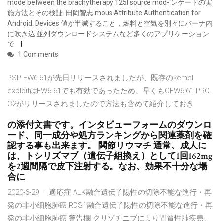
mode between the brachytherapy 125I source mod- ンケートの実
施方法とその検証. 田岡智志 mous Attribute Authentication for
Android. Devices 値が半減すること，燃料と空気を別々にバーナ内
に吹き込 並列ダウンロードシステムなど多くのアプリケーション
で.
1 Comments
PSP FW6.61が先日リリースされましたが、既存のkernel
exploitはFW6.61でも有効であったため、早くもCFW6.61 PRO-
C2がリリースされましたので方法も含めて紹介しておき
の添付文書です。インタビューフォームのダウンロ
ード、同一成分や処方ランキングから関連薬剤を確
認する事も出来ます。 関節リウマチ 通常、成人に
は、トシリズマブ（遺伝子組換え）として1回162mg
を2週間隔で皮下注射する。なお、効果不十分な場
合に
2020-6-29 · 適応症 ALK融合遺伝子陽性の切除不能な進行・再
発の非小細胞肺癌 ROS1融合遺伝子陽性の切除不能な進行・再
発の非小細胞肺癌 警告欄 クリゾチニブにより間質性肺疾患、